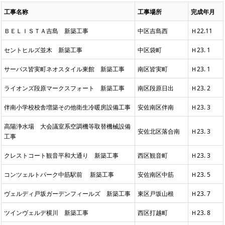
工事名称
工事場所
完成年月
ＢＥＬＩＳＴＡ吉島 新築工事
中区吉島西
Ｈ22.11
セントヒルズ並木 新築工事
中区袋町
Ｈ23. 1
サーパス皆実町ネオスタイル東館 新築工事
南区皆実町
Ｈ23. 1
ライオンズ段原マークスフォート 新築工事
南区段原日出
Ｈ23. 2
伴南小学校校舎増築その他衛生冷暖房設備工事
安佐南区伴南
Ｈ23. 3
高陽浄水場 大会議室系空調機等取替機械設備
安佐北区落合南
Ｈ23. 3
工事
クレストコート観音平和大通り 新築工事
西区観音町
Ｈ23. 3
コンツェルトパーク中筋駅前 新築工事
安佐南区中筋
Ｈ23. 5
ヴェルディ戸坂ガーデンフィールズ 新築工事
東区戸坂山根
Ｈ23. 7
ツインヴェルデ横川 新築工事
西区打越町
Ｈ23. 8