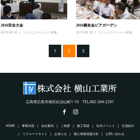
2016安全大会
2016横友会ビアガーデン
2016.08.30
コミュニケーション研修
2016.08.28
コミュニケーション研修
1
2
3
広島県広島市南区比治山町1-10 TEL.082-264-2291
HOME
事業内容
会社案内
ご挨拶
施工実績
社内イベント
社員紹介
リクルートサイト
お知らせ
個人情報保護方針
お問い合わせ